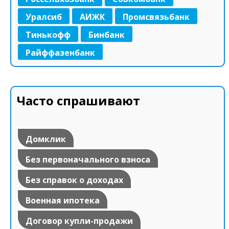
Уралсиб
АИЖК
Промсвязьбанк
Тинькофф
Бинбанк
Райффазенбанк
Часто спрашивают
Домклик
Без первоначального взноса
Без справок о доходах
Военная ипотека
Договор купли-продажи