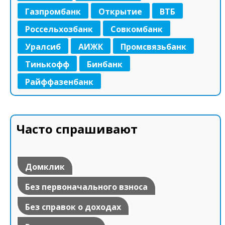
Газпромбанк
Открытие
ВТБ
Россельхозбанк
Совкомбанк
Уралсиб
АИЖК
Промсвязьбанк
Тинькофф
Бинбанк
Райффазенбанк
Часто спрашивают
Домклик
Без первоначального взноса
Без справок о доходах