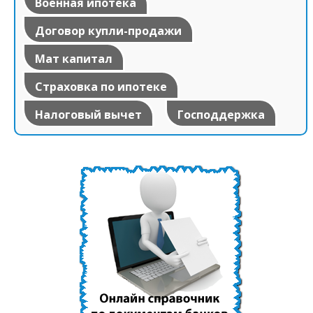
Военная ипотека
Договор купли-продажи
Мат капитал
Страховка по ипотеке
Налоговый вычет
Господдержка