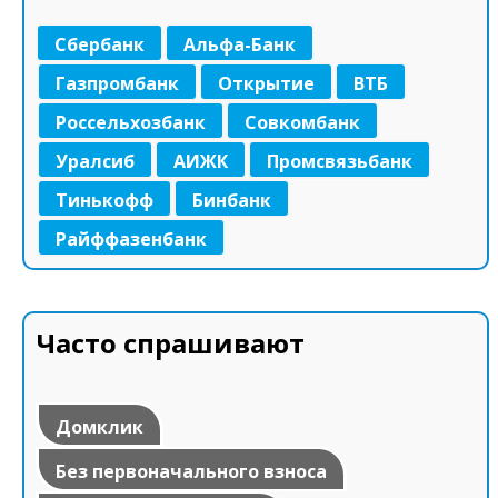
Сбербанк
Альфа-Банк
Газпромбанк
Открытие
ВТБ
Россельхозбанк
Совкомбанк
Уралсиб
АИЖК
Промсвязьбанк
Тинькофф
Бинбанк
Райффазенбанк
Часто спрашивают
Домклик
Без первоначального взноса