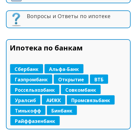
Вопросы и Ответы по ипотеке
Ипотека по банкам
Сбербанк
Альфа-Банк
Газпромбанк
Открытие
ВТБ
Россельхозбанк
Совкомбанк
Уралсиб
АИЖК
Промсвязьбанк
Тинькофф
Бинбанк
Райффазенбанк