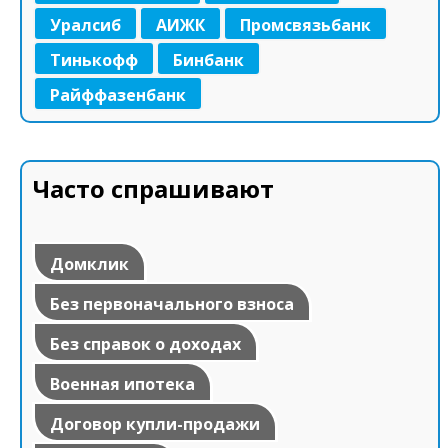
Уралсиб
АИЖК
Промсвязьбанк
Тинькофф
Бинбанк
Райффазенбанк
Часто спрашивают
Домклик
Без первоначального взноса
Без справок о доходах
Военная ипотека
Договор купли-продажи