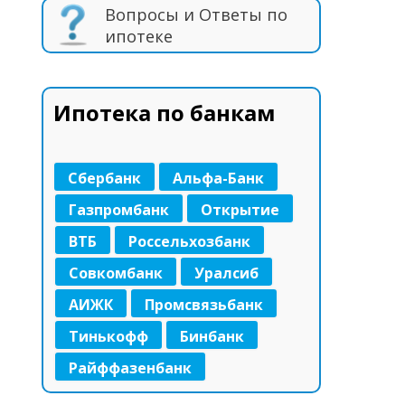
Вопросы и Ответы по
ипотеке
Ипотека по банкам
Сбербанк
Альфа-Банк
Газпромбанк
Открытие
ВТБ
Россельхозбанк
Совкомбанк
Уралсиб
АИЖК
Промсвязьбанк
Тинькофф
Бинбанк
Райффазенбанк