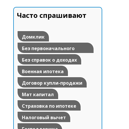
Часто спрашивают
Домклик
Без первоначального
взноса
Без справок о доходах
Военная ипотека
Договор купли-продажи
Мат капитал
Страховка по ипотеке
Налоговый вычет