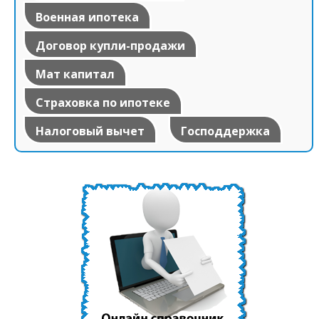
Военная ипотека
Договор купли-продажи
Мат капитал
Страховка по ипотеке
Налоговый вычет
Господдержка