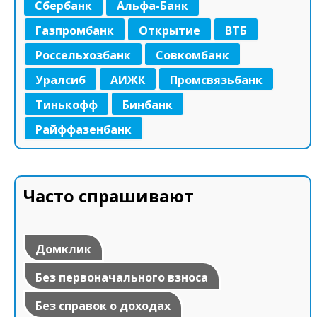
Сбербанк
Альфа-Банк
Газпромбанк
Открытие
ВТБ
Россельхозбанк
Совкомбанк
Уралсиб
АИЖК
Промсвязьбанк
Тинькофф
Бинбанк
Райффазенбанк
Часто спрашивают
Домклик
Без первоначального взноса
Без справок о доходах