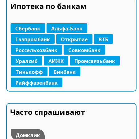
Ипотека по банкам
Сбербанк
Альфа-Банк
Газпромбанк
Открытие
ВТБ
Россельхозбанк
Совкомбанк
Уралсиб
АИЖК
Промсвязьбанк
Тинькофф
Бинбанк
Райффазенбанк
Часто спрашивают
Домклик