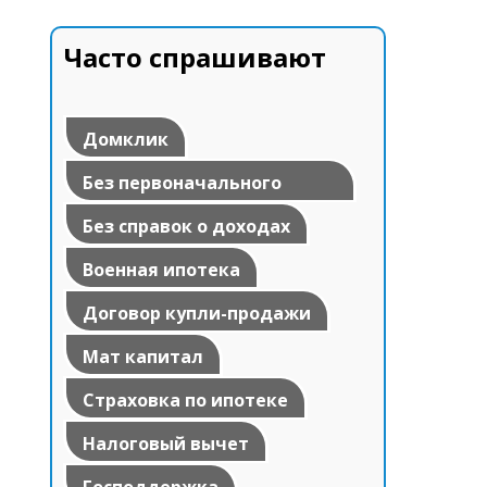
Часто спрашивают
Домклик
Без первоначального
взноса
Без справок о доходах
Военная ипотека
Договор купли-продажи
Мат капитал
Страховка по ипотеке
Налоговый вычет