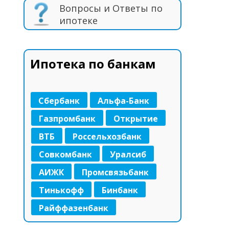
Вопросы и Ответы по
ипотеке
Ипотека по банкам
Сбербанк
Альфа-Банк
Газпромбанк
Открытие
ВТБ
Россельхозбанк
Совкомбанк
Уралсиб
АИЖК
Промсвязьбанк
Тинькофф
Бинбанк
Райффазенбанк