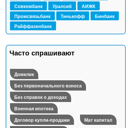
Совкомбанк
Уралсиб
АИЖК
Промсвязьбанк
Тинькофф
Бинбанк
Райффазенбанк
Часто спрашивают
Домклик
Без первоначального взноса
Без справок о доходах
Военная ипотека
Договор купли-продажи
Мат капитал