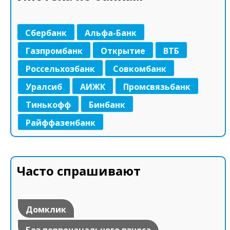
Сбербанк
Альфа-Банк
Газпромбанк
Открытие
ВТБ
Россельхозбанк
Совкомбанк
Уралсиб
АИЖК
Промсвязьбанк
Тинькофф
Бинбанк
Райффазенбанк
Часто спрашивают
Домклик
Без первоначального взноса