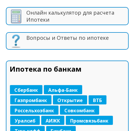
Онлайн калькулятор для расчета
Ипотеки
Вопросы и Ответы по ипотеке
Ипотека по банкам
Сбербанк
Альфа-Банк
Газпромбанк
Открытие
ВТБ
Россельхозбанк
Совкомбанк
Уралсиб
АИЖК
Промсвязьбанк
Тинькофф
Бинбанк