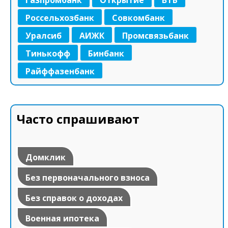
Россельхозбанк
Совкомбанк
Уралсиб
АИЖК
Промсвязьбанк
Тинькофф
Бинбанк
Райффазенбанк
Часто спрашивают
Домклик
Без первоначального взноса
Без справок о доходах
Военная ипотека