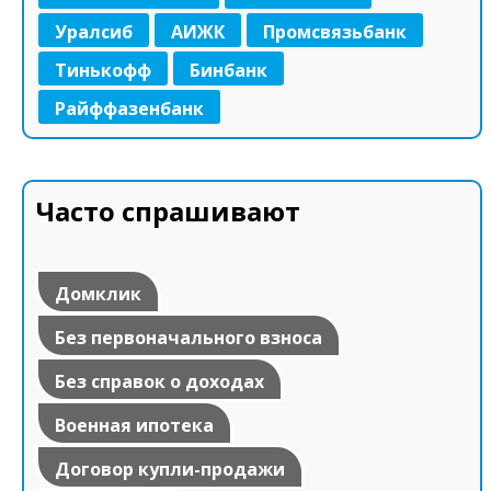
Уралсиб
АИЖК
Промсвязьбанк
Тинькофф
Бинбанк
Райффазенбанк
Часто спрашивают
Домклик
Без первоначального взноса
Без справок о доходах
Военная ипотека
Договор купли-продажи