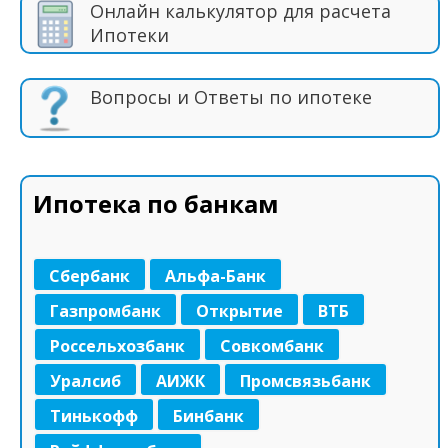
Онлайн калькулятор для расчета
Ипотеки
Вопросы и Ответы по ипотеке
Ипотека по банкам
Сбербанк
Альфа-Банк
Газпромбанк
Открытие
ВТБ
Россельхозбанк
Совкомбанк
Уралсиб
АИЖК
Промсвязьбанк
Тинькофф
Бинбанк