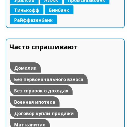
Уралсиб
АИЖК
Промсвязьбанк
Тинькофф
Бинбанк
Райффазенбанк
Часто спрашивают
Домклик
Без первоначального взноса
Без справок о доходах
Военная ипотека
Договор купли-продажи
Мат капитал