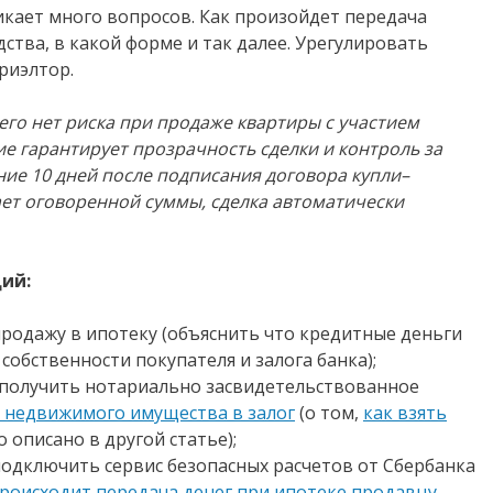
никает много вопросов. Как произойдет передача
дства, в какой форме и так далее. Урегулировать
риэлтор.
его нет риска при продаже квартиры с участием
е гарантирует прозрачность сделки и контроль за
ение 10 дней после подписания договора купли–
ет оговоренной суммы, сделка автоматически
ий:
продажу в ипотеку (объяснить что кредитные деньги
собственности покупателя и залога банка);
то получить нотариально засвидетельствованное
чу недвижимого имущества в залог
(о том,
как взять
 описано в другой статье);
подключить сервис безопасных расчетов от Сбербанка
происходит передача денег при ипотеке продавцу