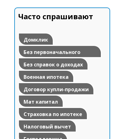
Часто спрашивают
Домклик
Без первоначального
взноса
Без справок о доходах
Военная ипотека
Договор купли-продажи
Мат капитал
Страховка по ипотеке
Налоговый вычет