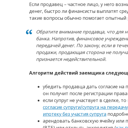
Если продавец – частное лицо, у него воз
денег, быстро ли финансисты выплатят сре
такие вопросы обычно помогает опытный 
Обратите внимание продавца, что для н
банка. Напротив, финансовое учреждени
передачей денег. По закону, если в теч
продажи, продающая сторона не получа
признается недействительной.
Алгоритм действий заемщика следующ
убедить продавца дать согласие на 
он получит после регистрации права 
если супруг не участвует в сделке, 
согласие супруги/супруга на переда
ипотеку без участия супруга
подробно
арендовать банковскую ячейку или 
(ВТБ) или открыть аккредитив (
как 