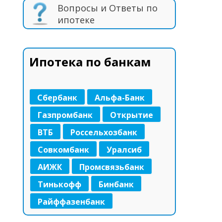
Вопросы и Ответы по
ипотеке
Ипотека по банкам
Сбербанк
Альфа-Банк
Газпромбанк
Открытие
ВТБ
Россельхозбанк
Совкомбанк
Уралсиб
АИЖК
Промсвязьбанк
Тинькофф
Бинбанк
Райффазенбанк