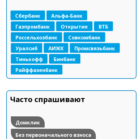
Сбербанк
Альфа-Банк
Газпромбанк
Открытие
ВТБ
Россельхозбанк
Совкомбанк
Уралсиб
АИЖК
Промсвязьбанк
Тинькофф
Бинбанк
Райффазенбанк
Часто спрашивают
Домклик
Без первоначального взноса