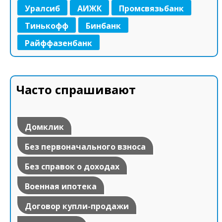
Уралсиб
АИЖК
Промсвязьбанк
Тинькофф
Бинбанк
Райффазенбанк
Часто спрашивают
Домклик
Без первоначального взноса
Без справок о доходах
Военная ипотека
Договор купли-продажи