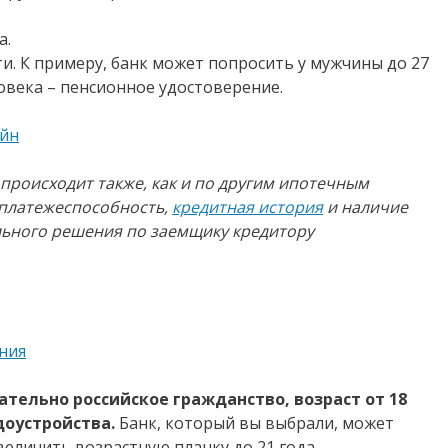
а.
. К примеру, банк может попросить у мужчины до 27
ловека – пенсионное удостоверение.
айн
происходит также, как и по другим ипотечным
 платежеспособность,
кредитная история
и наличие
льного решения по заемщику кредитору
ения
тельно российское гражданство, возраст от 18
доустройства.
Банк, который вы выбрали, может
величить возрастную планку до 21 года.