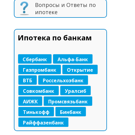
Вопросы и Ответы по
ипотеке
Ипотека по банкам
Сбербанк
Альфа-Банк
Газпромбанк
Открытие
ВТБ
Россельхозбанк
Совкомбанк
Уралсиб
АИЖК
Промсвязьбанк
Тинькофф
Бинбанк
Райффазенбанк