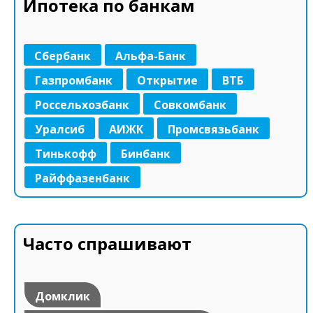
Ипотека по банкам
Сбербанк
Альфа-Банк
Газпромбанк
Открытие
ВТБ
Россельхозбанк
Совкомбанк
Уралсиб
АИЖК
Промсвязьбанк
Тинькофф
Бинбанк
Райффазенбанк
Часто спрашивают
Домклик